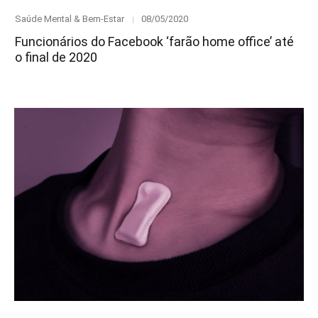
Category
Posted
Saúde Mental & Bem-Estar
08/05/2020
on
Funcionários do Facebook ‘farão home office’ até
o final de 2020