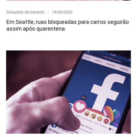
Category
Posted
Soluções de Impacto
14/05/2020
on
Em Seattle, ruas bloqueadas para carros seguirão
assim após quarentena