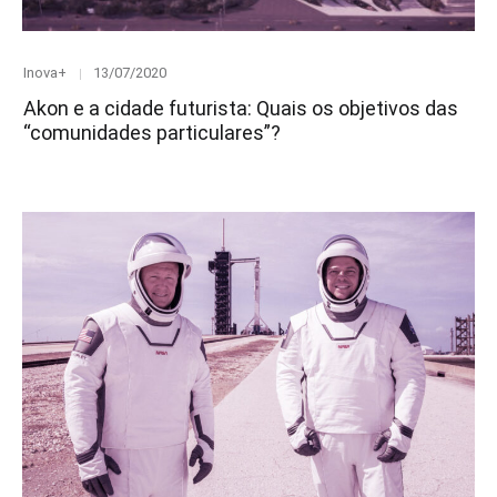
Category
Posted
Inova+
13/07/2020
on
Akon e a cidade futurista: Quais os objetivos das
“comunidades particulares”?