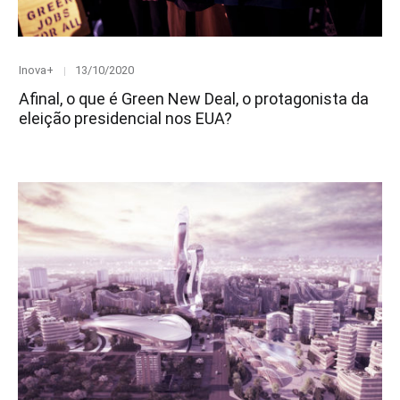
Category
Posted
Inova+
13/10/2020
on
Afinal, o que é Green New Deal, o protagonista da
eleição presidencial nos EUA?