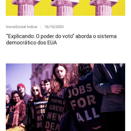
Category
Posted
InovaSocial Indica
16/10/2020
on
“Explicando: O poder do voto” aborda o sistema
democrático dos EUA