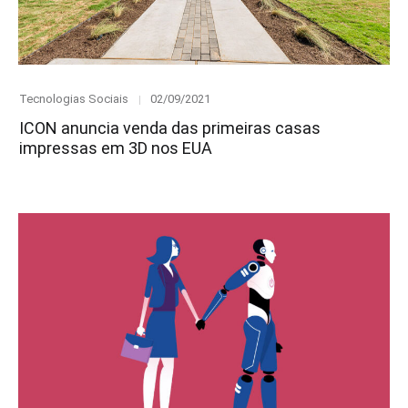
Category
Posted
Tecnologias Sociais
02/09/2021
on
ICON anuncia venda das primeiras casas
impressas em 3D nos EUA