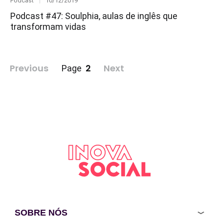
Podcast
10/12/2019
on
Podcast #47: Soulphia, aulas de inglês que
transformam vidas
Paginação
Previous
2
Next
Page
de
posts
SOBRE NÓS