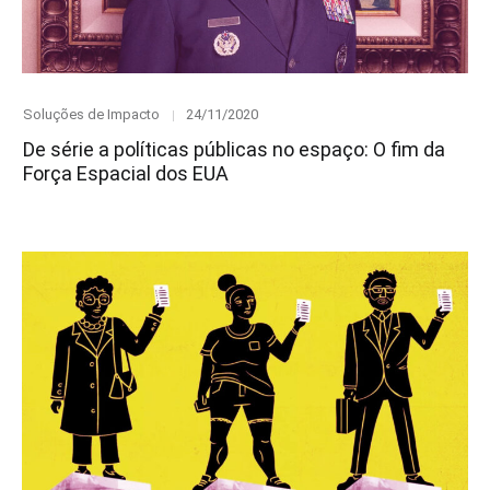
Category
Posted
Soluções de Impacto
24/11/2020
on
De série a políticas públicas no espaço: O fim da
Força Espacial dos EUA