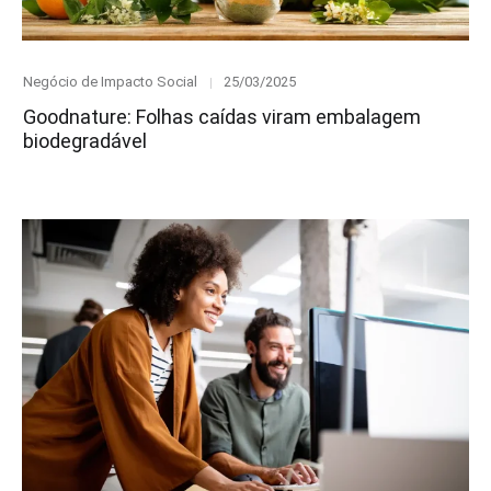
Category
Posted
Negócio de Impacto Social
25/03/2025
on
Goodnature: Folhas caídas viram embalagem
biodegradável