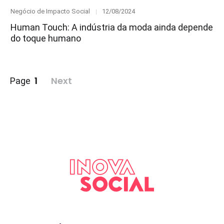
Category
Posted
Negócio de Impacto Social
12/08/2024
on
Human Touch: A indústria da moda ainda depende
do toque humano
Paginação
1
Next
Page
de
posts