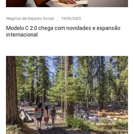
Category
Posted
Negócio de Impacto Social
19/03/2025
on
Modelo C 2.0 chega com novidades e expansão
internacional