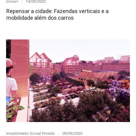
Category
Posted
Inova+
14/09/2020
on
Repensar a cidade: Fazendas verticais e a
mobilidade além dos carros
Category
Posted
Investimento Social Privado
09/09/2020