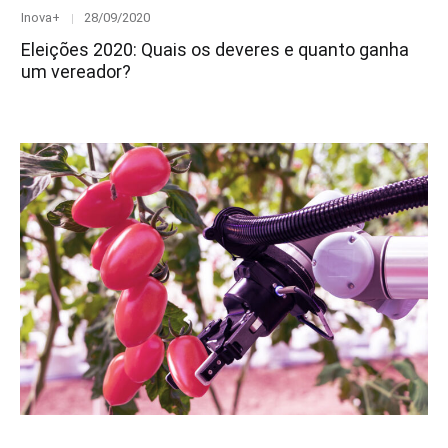
Category
Posted
Inova+
28/09/2020
on
Eleições 2020: Quais os deveres e quanto ganha
um vereador?