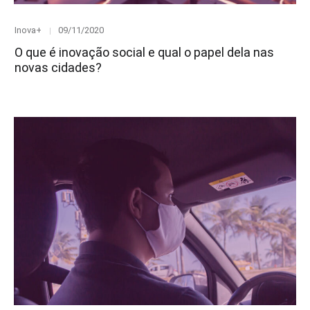
Category
Posted
Inova+
09/11/2020
on
O que é inovação social e qual o papel dela nas
novas cidades?