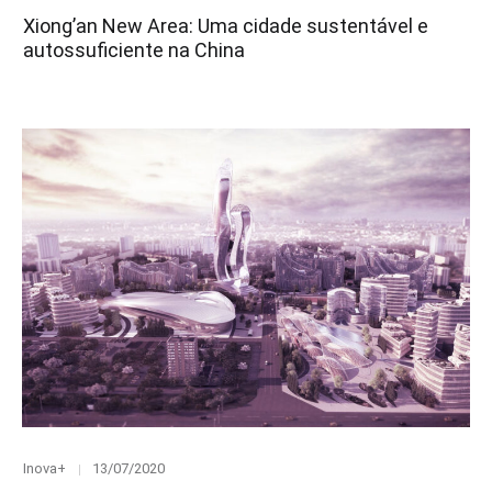
on
Xiong’an New Area: Uma cidade sustentável e
autossuficiente na China
Category
Posted
Inova+
13/07/2020
on