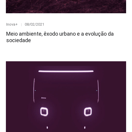
Category
Posted
Inova+
08/02/2021
on
Meio ambiente, êxodo urbano e a evolução da
sociedade