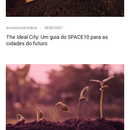
Category
Posted
InovaSocial Indica
18/02/2021
on
The Ideal City: Um guia do SPACE10 para as
cidades do futuro