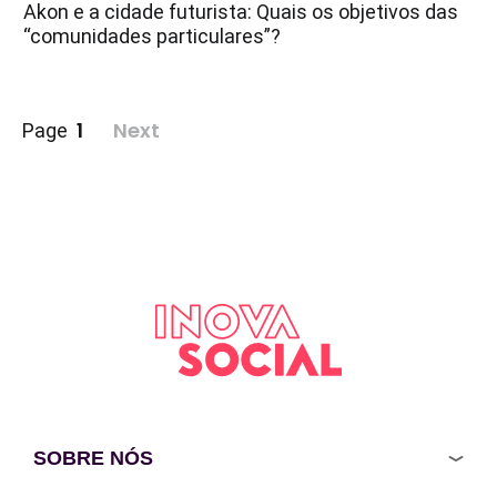
Akon e a cidade futurista: Quais os objetivos das
“comunidades particulares”?
Paginação
1
Next
Page
de
posts
SOBRE NÓS