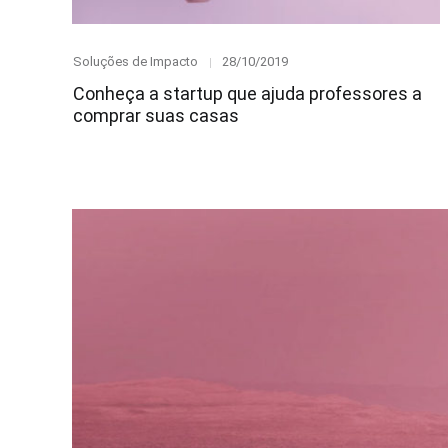
Category
Posted
Soluções de Impacto
28/10/2019
on
Conheça a startup que ajuda professores a
comprar suas casas