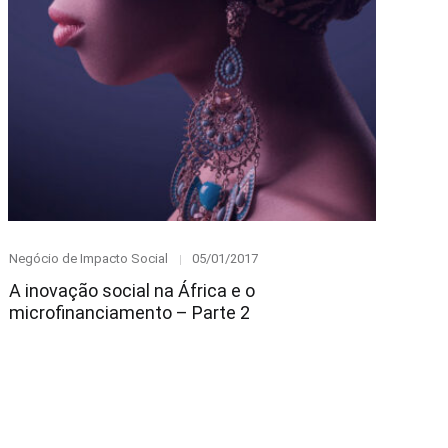
Category
Posted
Negócio de Impacto Social
05/01/2017
on
A inovação social na África e o
microfinanciamento – Parte 2