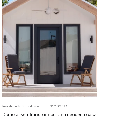
Category
Posted
Investimento Social Privado
31/10/2024
on
Como a Ikea transformou uma pequena casa