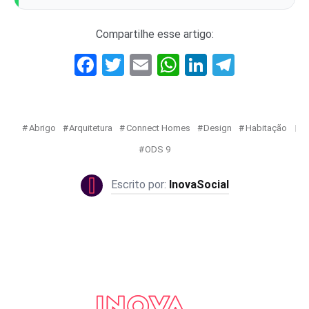
Compartilhe esse artigo:
Facebook
Twitter
Email
WhatsApp
LinkedIn
Telegr
Abrigo
Arquitetura
Connect Homes
Design
Habitação
ODS 9
InovaSocial