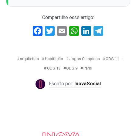
Compartilhe esse artigo:
Facebook
Twitter
Email
WhatsApp
LinkedIn
Telegr
Arquitetura
Habitação
Jogos Olímpicos
ODS 11
ODS 13
ODS 9
Paris
InovaSocial