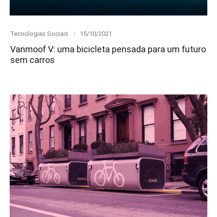
Category
Posted
Tecnologias Sociais
15/10/2021
on
Vanmoof V: uma bicicleta pensada para um futuro
sem carros