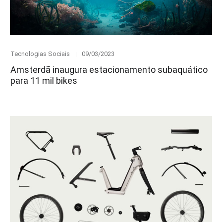
Category
Posted
Tecnologias Sociais
09/03/2023
on
Amsterdã inaugura estacionamento subaquático
para 11 mil bikes