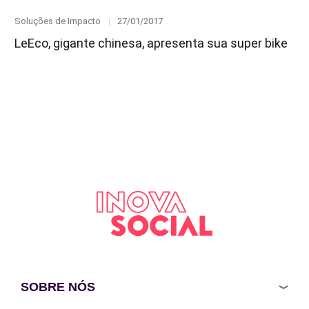
Category
Posted
Soluções de Impacto
27/01/2017
on
LeEco, gigante chinesa, apresenta sua super bike
SOBRE NÓS