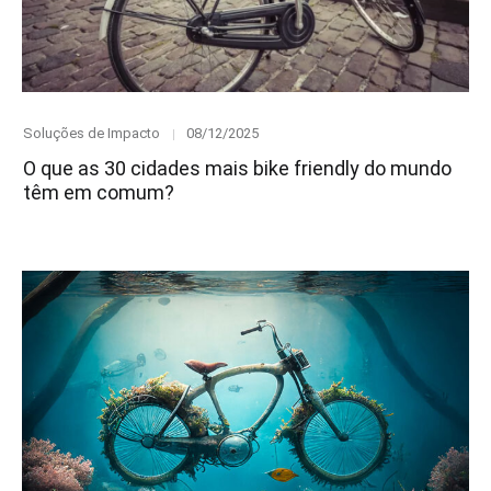
Category
Posted
Soluções de Impacto
08/12/2025
on
O que as 30 cidades mais bike friendly do mundo
têm em comum?