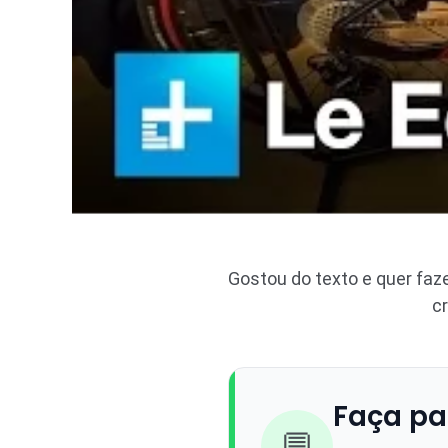
Gostou do texto e quer fa
c
Faça pa
💬