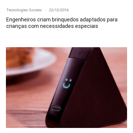
Category
Posted
Tecnologias Sociais
22/12/2016
on
Engenheiros criam brinquedos adaptados para
crianças com necessidades especiais