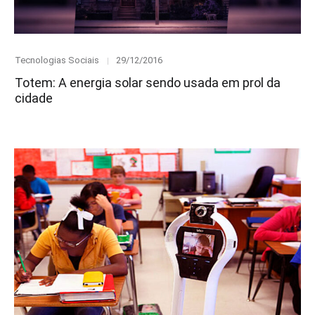
Category
Posted
Tecnologias Sociais
29/12/2016
on
Totem: A energia solar sendo usada em prol da
cidade