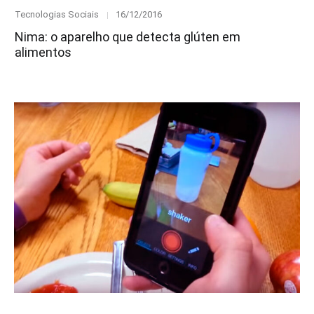
Category
Posted
Tecnologias Sociais
16/12/2016
on
Nima: o aparelho que detecta glúten em
alimentos