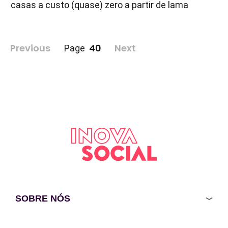
casas a custo (quase) zero a partir de lama
Paginação
Previous
40
Next
Page
de
posts
SOBRE NÓS