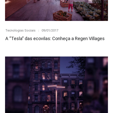
Category
Posted
Tecnologias Sociais
09/01/2017
on
A “Tesla” das ecovilas: Conheça a Regen Villages