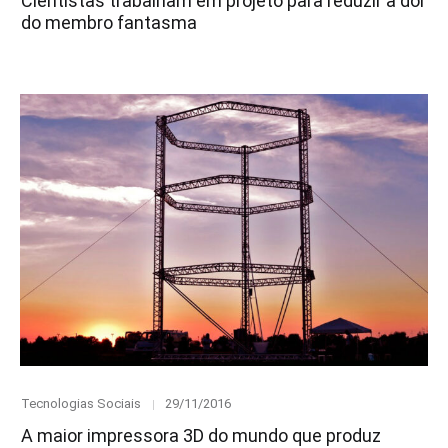
Cientistas trabalham em projeto para reduzir a dor
do membro fantasma
Category
Posted
Tecnologias Sociais
29/11/2016
on
A maior impressora 3D do mundo que produz