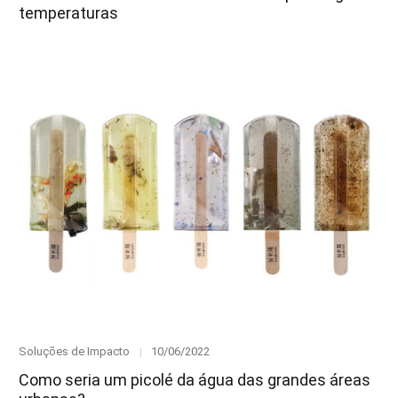
temperaturas
Category
Posted
Soluções de Impacto
10/06/2022
on
Como seria um picolé da água das grandes áreas