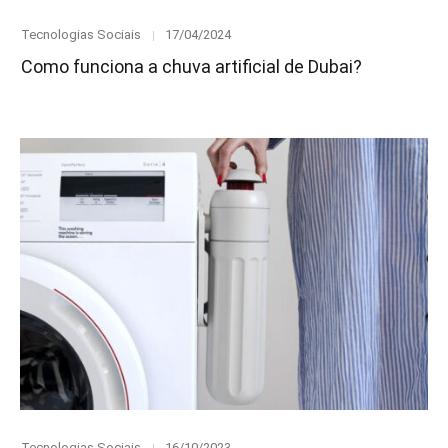
Category
Posted
Tecnologias Sociais
17/04/2024
on
Como funciona a chuva artificial de Dubai?
Category
Posted
Tecnologias Sociais
16/10/2023