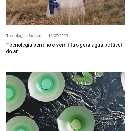
Category
Posted
Tecnologias Sociais
16/07/2025
on
Tecnologia sem fio e sem filtro gera água potável
do ar