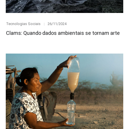
Category
Posted
Tecnologias Sociais
26/11/2024
on
Clams: Quando dados ambientais se tornam arte