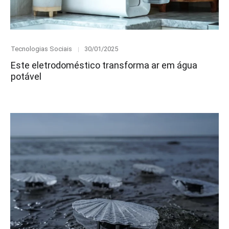
Category
Posted
Tecnologias Sociais
30/01/2025
on
Este eletrodoméstico transforma ar em água
potável