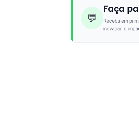
Faça pa
💬
Receba em prime
inovação e impac