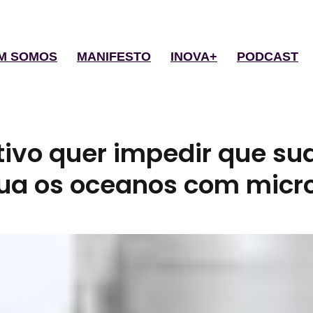
M SOMOS
MANIFESTO
INOVA+
PODCAST
itivo quer impedir que s
lua os oceanos com micr