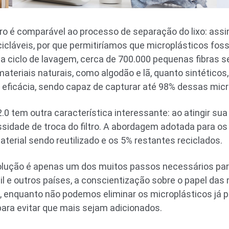
tro é comparável ao processo de separação do lixo: a
cicláveis, por que permitiríamos que microplásticos f
a ciclo de lavagem, cerca de 700.000 pequenas fibras 
teriais naturais, como algodão e lã, quanto sintéticos, 
a eficácia, sendo capaz de capturar até 98% dessas micr
0 tem outra característica interessante: ao atingir s
essidade de troca do filtro. A abordagem adotada para o
terial sendo reutilizado e os 5% restantes reciclados.
olução é apenas um dos muitos passos necessários para
sil e outros países, a conscientização sobre o papel da
l, enquanto não podemos eliminar os microplásticos já 
ara evitar que mais sejam adicionados.