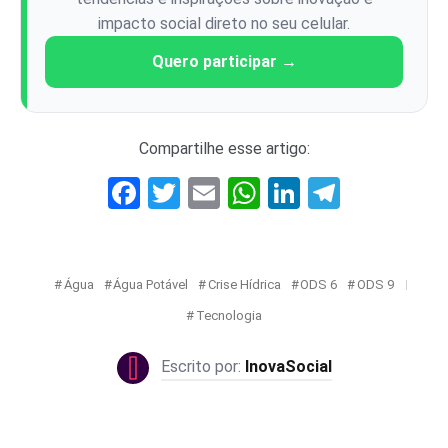
impacto social direto no seu celular.
Quero participar →
Compartilhe esse artigo:
Facebook
Twitter
Email
WhatsApp
LinkedIn
Telegr
Água
Água Potável
Crise Hídrica
ODS 6
ODS 9
Tecnologia
InovaSocial