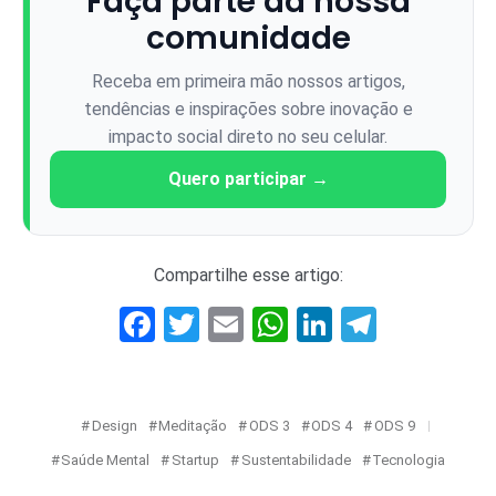
Faça parte da nossa
comunidade
Receba em primeira mão nossos artigos,
tendências e inspirações sobre inovação e
impacto social direto no seu celular.
Quero participar →
Compartilhe esse artigo:
Facebook
Twitter
Email
WhatsApp
LinkedIn
Telegr
Design
Meditação
ODS 3
ODS 4
ODS 9
Saúde Mental
Startup
Sustentabilidade
Tecnologia