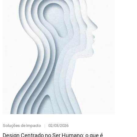
Category
Posted
Soluções de Impacto
02/03/2026
on
Design Centrado no Ser Humano: o que é