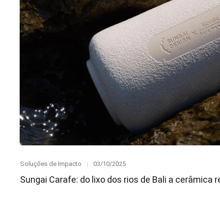
Category
Posted
Soluções de Impacto
03/10/2025
on
Sungai Carafe: do lixo dos rios de Bali a cerâmica 