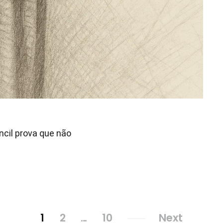
ncil prova que não
1
2
…
10
Next
Page
Page
Page