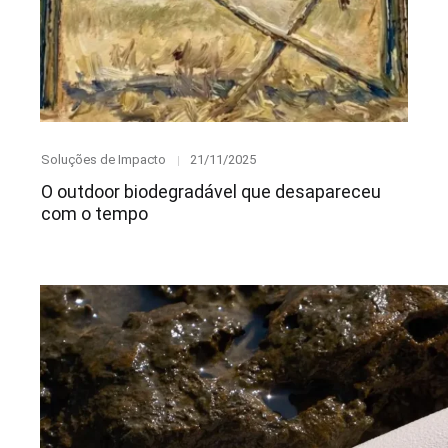
Category
Posted
Soluções de Impacto
21/11/2025
on
O outdoor biodegradável que desapareceu
com o tempo