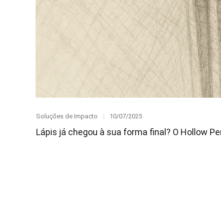
Category
Posted
Soluções de Impacto
10/07/2025
on
Lápis já chegou à sua forma final? O Hollow Pe
Paginação