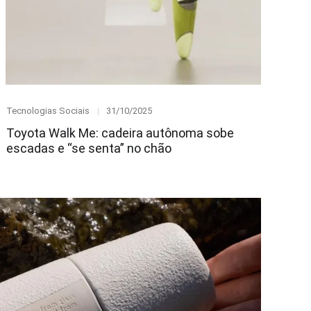
Category
Posted
Tecnologias Sociais
31/10/2025
on
Toyota Walk Me: cadeira autônoma sobe
escadas e “se senta” no chão