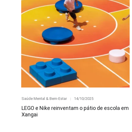
Category
Posted
Saúde Mental & Bem-Estar
14/10/2025
on
LEGO e Nike reinventam o pátio de escola em
Xangai