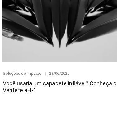
Category
Posted
Soluções de Impacto
23/06/2025
on
Você usaria um capacete inflável? Conheça o
Ventete aH-1