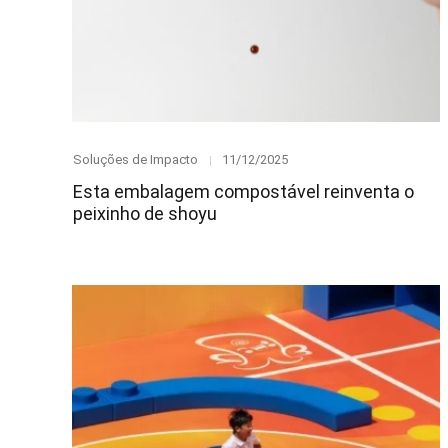
Category
Posted
Soluções de Impacto
11/12/2025
on
Esta embalagem compostável reinventa o
peixinho de shoyu