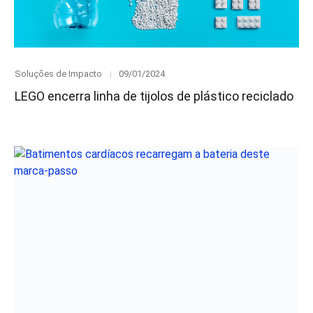
Category
Posted
Soluções de Impacto
09/01/2024
on
LEGO encerra linha de tijolos de plástico reciclado