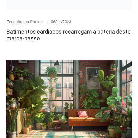
Category
Posted
Tecnologias Sociais
06/11/2023
on
Batimentos cardíacos recarregam a bateria deste
marca-passo