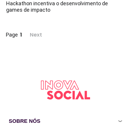
Hackathon incentiva o desenvolvimento de
games de impacto
Paginação
1
Next
Page
de
posts
SOBRE NÓS