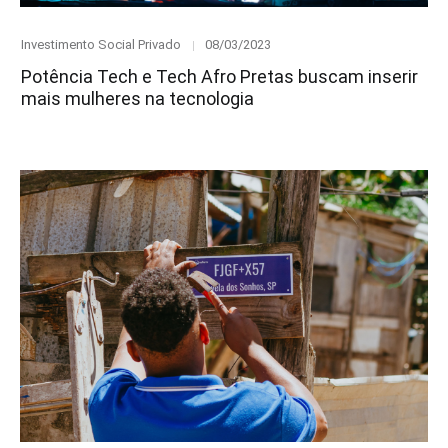
Category
Posted
Investimento Social Privado
08/03/2023
on
Potência Tech e Tech Afro Pretas buscam inserir
mais mulheres na tecnologia