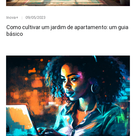
Category
Posted
Inova+
09/05/2023
on
Como cultivar um jardim de apartamento: um guia
básico