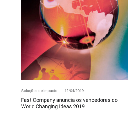
Category
Posted
Soluções de Impacto
12/04/2019
on
Fast Company anuncia os vencedores do
World Changing Ideas 2019