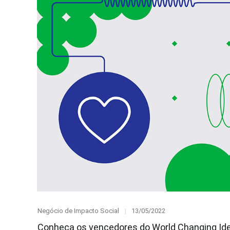
Category
Posted
Negócio de Impacto Social
13/05/2022
on
Conheça os vencedores do World Changing Id