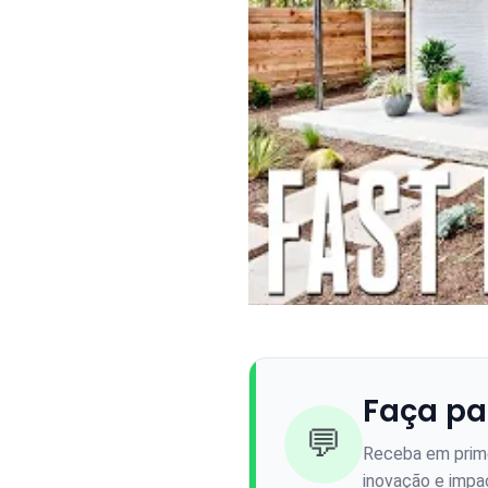
Faça pa
💬
Receba em prime
inovação e impac