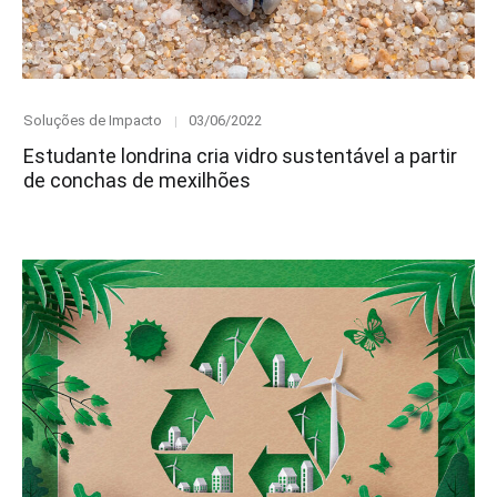
Category
Posted
Soluções de Impacto
03/06/2022
on
Estudante londrina cria vidro sustentável a partir
de conchas de mexilhões