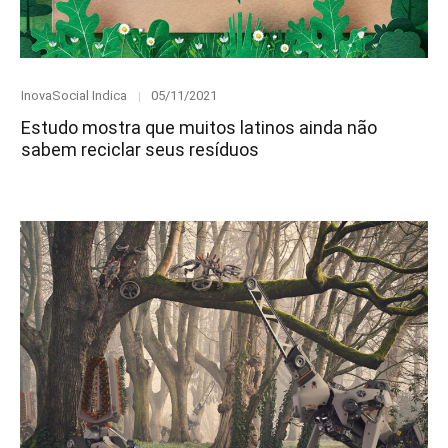
Category
Posted
InovaSocial Indica
05/11/2021
on
Estudo mostra que muitos latinos ainda não
sabem reciclar seus resíduos