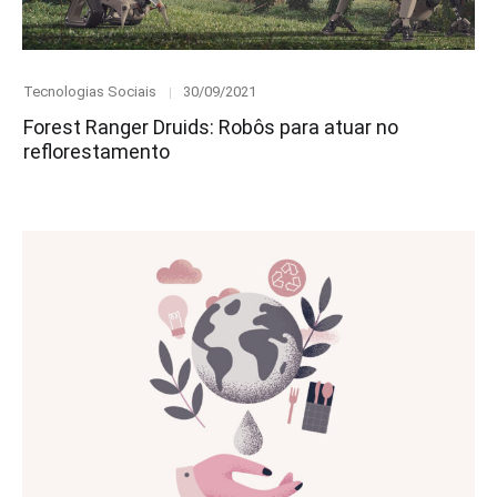
Category
Posted
Tecnologias Sociais
30/09/2021
on
Forest Ranger Druids: Robôs para atuar no
reflorestamento