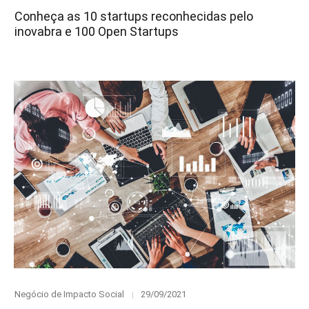
on
Conheça as 10 startups reconhecidas pelo
inovabra e 100 Open Startups
Category
Posted
Negócio de Impacto Social
29/09/2021
on