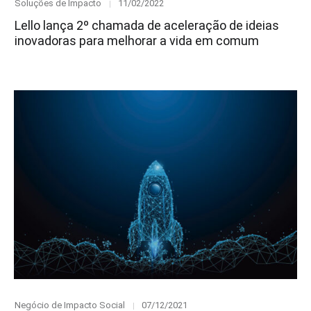
Category
Posted
Soluções de Impacto
11/02/2022
on
Lello lança 2º chamada de aceleração de ideias
inovadoras para melhorar a vida em comum
Category
Posted
Negócio de Impacto Social
07/12/2021