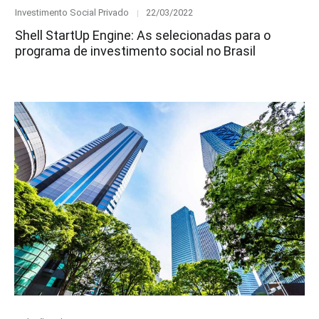
Category
Posted
Investimento Social Privado
22/03/2022
on
Shell StartUp Engine: As selecionadas para o
programa de investimento social no Brasil