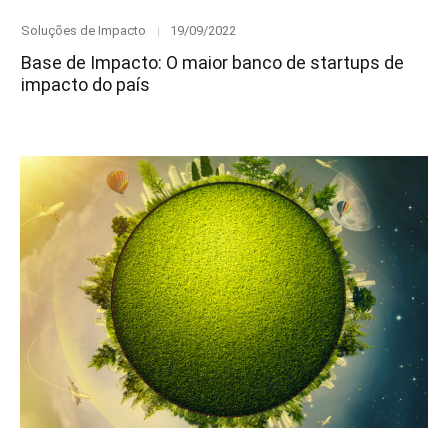
Category
Posted
Soluções de Impacto
19/09/2022
on
Base de Impacto: O maior banco de startups de
impacto do país