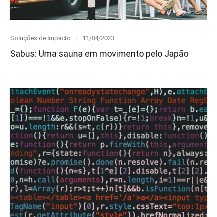
Category
Posted
Soluções de Impacto
11/04/2023
on
Sabus: Uma sauna em movimento pelo Japão