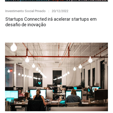
Category
Posted
Investimento Social Privado
20/12/2022
on
Startups Connected irá acelerar startups em
desafio de inovação