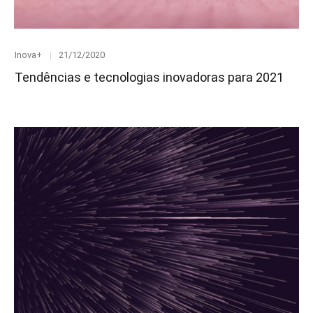
Category
Posted
Inova+
21/12/2020
on
Tendências e tecnologias inovadoras para 2021