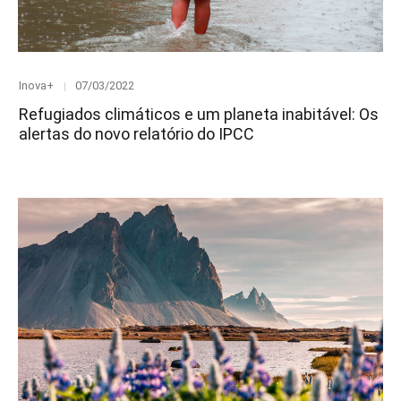
Category
Posted
Inova+
07/03/2022
on
Refugiados climáticos e um planeta inabitável: Os
alertas do novo relatório do IPCC