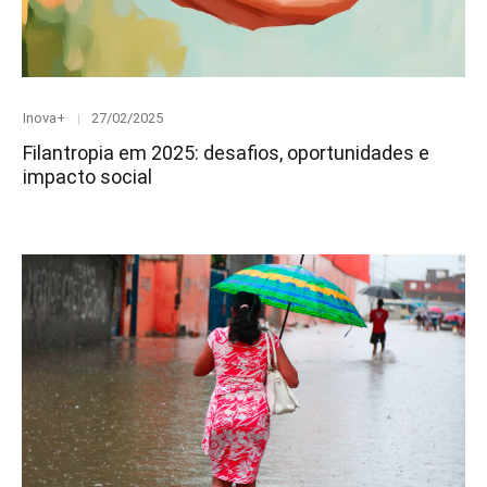
Category
Posted
Inova+
27/02/2025
on
Filantropia em 2025: desafios, oportunidades e
impacto social