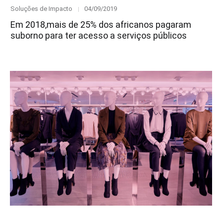
Category
Posted
Soluções de Impacto
04/09/2019
on
Em 2018,mais de 25% dos africanos pagaram
suborno para ter acesso a serviços públicos