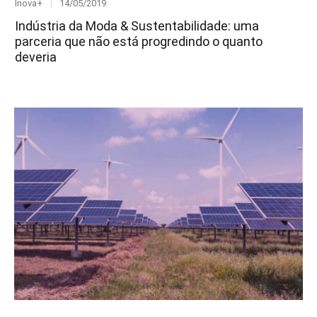
Category
Posted
Inova+
14/05/2019
on
Indústria da Moda & Sustentabilidade: uma
parceria que não está progredindo o quanto
deveria