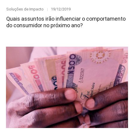
Category
Posted
Soluções de Impacto
19/12/2019
on
Quais assuntos irão influenciar o comportamento
do consumidor no próximo ano?