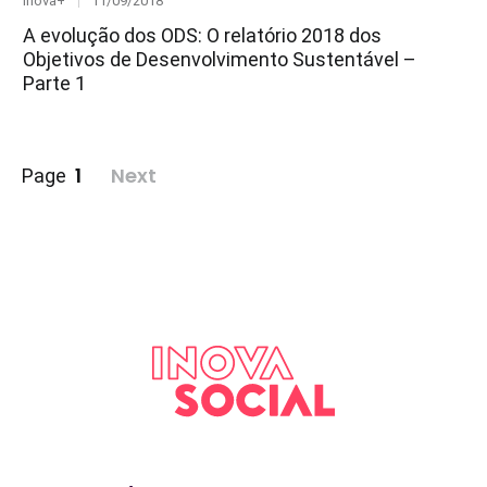
Inova+
11/09/2018
on
A evolução dos ODS: O relatório 2018 dos
Objetivos de Desenvolvimento Sustentável –
Parte 1
Paginação
1
Next
Page
de
posts