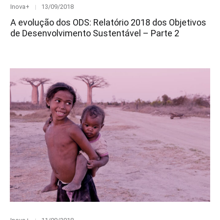
Category
Posted
Inova+
13/09/2018
on
A evolução dos ODS: Relatório 2018 dos Objetivos
de Desenvolvimento Sustentável – Parte 2
Category
Posted