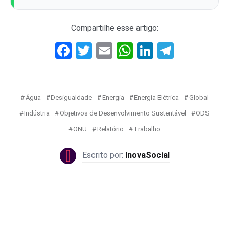
Compartilhe esse artigo:
Facebook
Twitter
Email
WhatsApp
LinkedIn
Telegr
Água
Desigualdade
Energia
Energia Elétrica
Global
Indústria
Objetivos de Desenvolvimento Sustentável
ODS
ONU
Relatório
Trabalho
InovaSocial