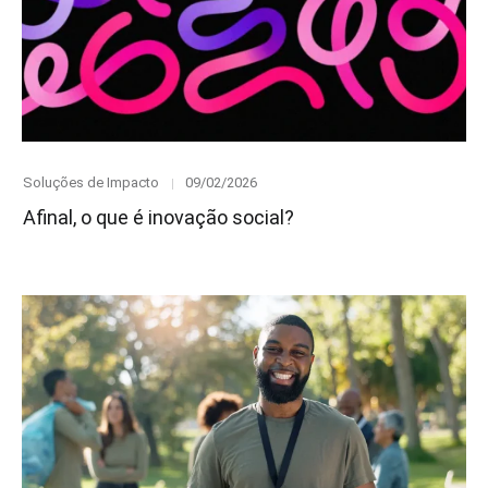
Category
Posted
Soluções de Impacto
09/02/2026
on
Afinal, o que é inovação social?