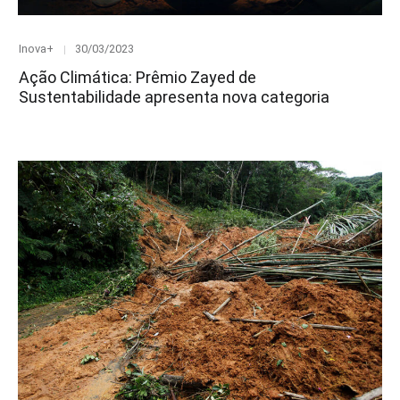
Category
Posted
Inova+
30/03/2023
on
Ação Climática: Prêmio Zayed de
Sustentabilidade apresenta nova categoria