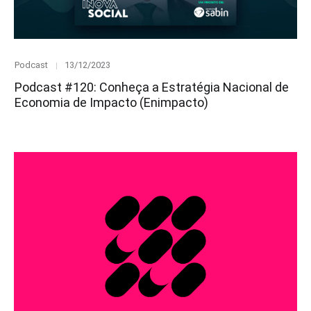
Category
Posted
Podcast
13/12/2023
on
Podcast #120: Conheça a Estratégia Nacional de
Economia de Impacto (Enimpacto)