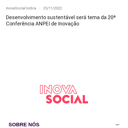
Category
Posted
InovaSocial Indica
25/11/2022
on
Desenvolvimento sustentável será tema da 20ª
Conferência ANPEI de Inovação
SOBRE NÓS