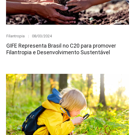
Category
Posted
Filantropia
08/03/2024
on
GIFE Representa Brasil no C20 para promover
Filantropia e Desenvolvimento Sustentável