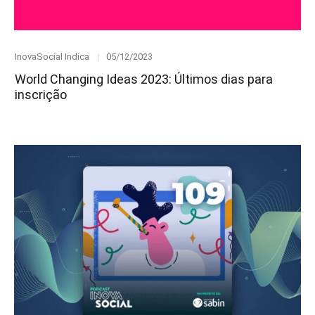
Category
Posted
InovaSocial Indica
05/12/2023
on
World Changing Ideas 2023: Últimos dias para
inscrição