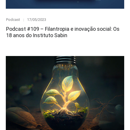
Category
Posted
Podcast
17/05/2023
on
Podcast #109 – Filantropia e inovação social: Os
18 anos do Instituto Sabin