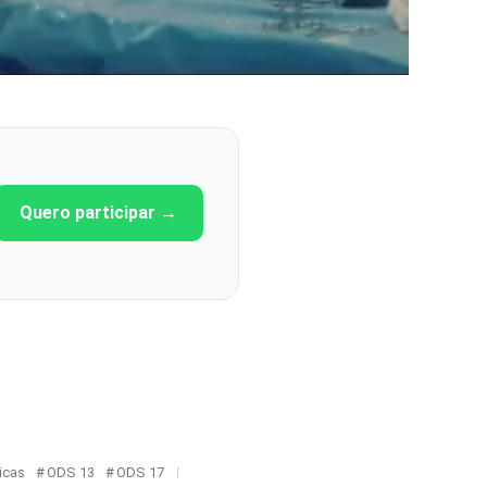
Quero participar →
icas
ODS 13
ODS 17