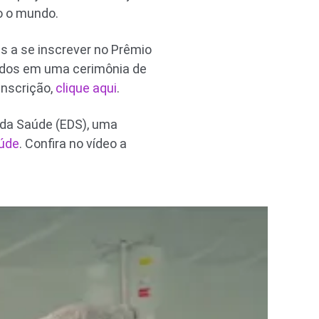
o o mundo.
 a se inscrever no Prêmio
ados em uma cerimônia de
inscrição,
clique aqui
.
 da Saúde (EDS), uma
aúde
. Confira no vídeo a