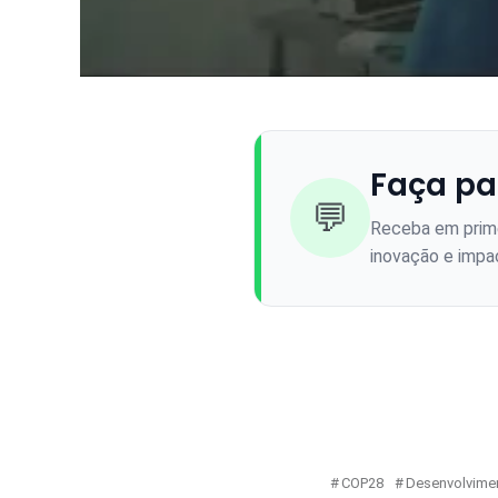
Faça pa
💬
Receba em prime
inovação e impac
COP28
Desenvolvimen