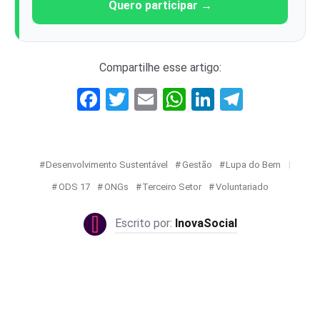
Quero participar →
Compartilhe esse artigo:
Facebook
Twitter
Email
WhatsApp
LinkedIn
Telegr
Desenvolvimento Sustentável
Gestão
Lupa do Bem
ODS 17
ONGs
Terceiro Setor
Voluntariado
InovaSocial