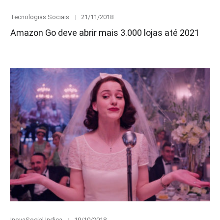
Category
Posted
Tecnologias Sociais
21/11/2018
on
Amazon Go deve abrir mais 3.000 lojas até 2021
Category
Posted
InovaSocial Indica
19/10/2018