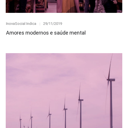
Category
Posted
InovaSocial Indica
29/11/2019
on
Amores modernos e saúde mental