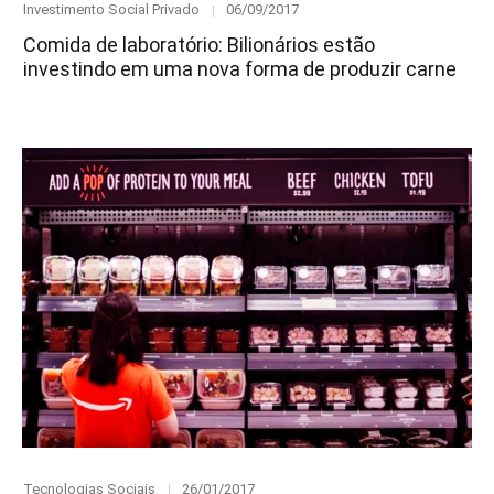
Category
Posted
Investimento Social Privado
06/09/2017
on
Comida de laboratório: Bilionários estão
investindo em uma nova forma de produzir carne
Category
Posted
Tecnologias Sociais
26/01/2017