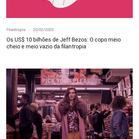
Category
Posted
Filantropia
20/02/2020
on
Os US$ 10 bilhões de Jeff Bezos: O copo meio
cheio e meio vazio da filantropia