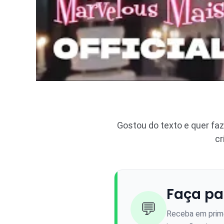
Gostou do texto e quer fa
cr
Faça pa
💬
Receba em prime