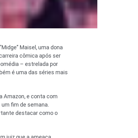
m “Midge” Maisel, uma dona
carreira cômica após ser
comédia – estrelada por
ambém é uma das séries mais
a Amazon, e conta com
 um fim de semana.
rtante destacar como o
m juiz que a ameaça