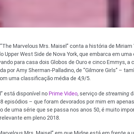
, “The Marvelous Mrs. Maisel” conta a história de Miria
 do Upper West Side de Nova York, que embarca em uma 
vando para casa dois Globos de Ouro e cinco Emmys, a 
da por Amy Sherman-Palladino, de “Gilmore Girls” – t
m uma classificação média de 4,9/5.
” está disponível no
Prime Video
, serviço de
streaming
d
8 episódios – que foram devorados por mim em apenas
o de uma série que se passa nos anos 50, é muito impo
relevante em pleno 2018.
velous Mrs. Maisel” em que Midge está em frente a u