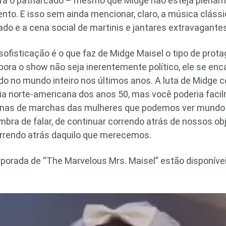
ntra o patriarcado – mesmo que Midge não esteja plena
nto. E isso sem ainda mencionar, claro, a música cláss
do e a cena social de martinis e jantares extravagante
sofisticação é o que faz de Midge Maisel o tipo de prota
ra o show não seja inerentemente político, ele se enc
o no mundo inteiro nos últimos anos. A luta de Midge c
ia norte-americana dos anos 50, mas você poderia facilm
nas de marchas das mulheres que podemos ver mundo a
mbra de falar, de continuar correndo atrás de nossos ob
orrendo atrás daquilo que merecemos.
porada de “The Marvelous Mrs. Maisel” estão disponíve