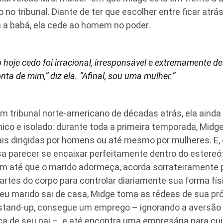
o no tribunal. Diante de ter que escolher entre ficar atr
m a babá, ela cede ao homem no poder.
oje cedo foi irracional, irresponsável e extremamente de
a de mim,” diz ela. “Afinal, sou uma mulher.”
 tribunal norte-americano de décadas atrás, ela ainda 
co e isolado: durante toda a primeira temporada, Mid
s dirigidas por homens ou até mesmo por mulheres. E, e
 parecer se encaixar perfeitamente dentro do estereót
em até que o marido adormeça, acorda sorrateiramente p
rtes do corpo para controlar diariamente sua forma físic
u marido sai de casa, Midge toma as rédeas de sua pró
 stand-up, consegue um emprego – ignorando a aversão
a de seu pai –. e até encontra uma empresária para cuid