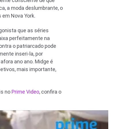
mente consciente de que
ica, a moda deslumbrante, o
s em Nova York.
gonista que as séries
aixa perfeitamente na
ontra o patriarcado pode
ente inseri-la, por
fora ano ano. Midge é
jetivos, mais importante,
is no
Prime Video
, confira o