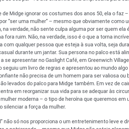
de Midge ignorar os costumes dos anos 50, ela o faz –
z por “ser uma mulher” – mesmo que obviamente como uma
, na verdade, não sente culpa alguma por ser quem ela 
ma fora ruim. Não, na verdade, isso é o que a torna incr
 com qualquer pessoa que esteja à sua volta, seja dur
asual durante um jantar. Sua persona no palco está ali
 se apresentar no Gaslight Café, em Greenwich Village, 
o seguiu um livro de regras e apresentou ao mundo alg
confiante não precisa de um homem para ser valiosa ou
são levados do palco para Midge também. Em vez de cair
centra em reorganizar sua vida para se adequar às circu
 mulher moderna – o tipo de heroína que queremos em
 silenciar a força da mulher.
l” não só nos proporciona o um entretenimento leve e 