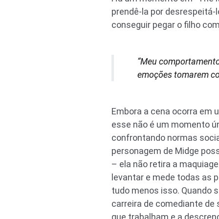
prendê-la por desrespeitá-l
conseguir pegar o filho co
“Meu comportamento h
emoções tomarem cont
Embora a cena ocorra em um
esse não é um momento úni
confrontando normas sociai
personagem de Midge possa
– ela não retira a maquiag
levantar e mede todas as pa
tudo menos isso. Quando se
carreira de comediante de
que trabalham e a descrenç