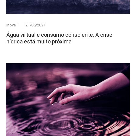
Category
Posted
Inova+
21/06/2021
on
Água virtual e consumo consciente: A crise
hídrica está muito próxima