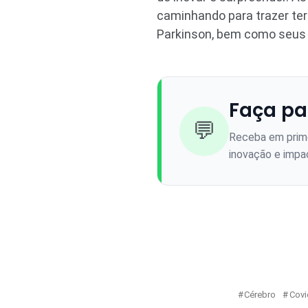
caminhando para trazer te
Parkinson, bem como seus f
Faça pa
💬
Receba em prime
inovação e impac
Cérebro
Covi