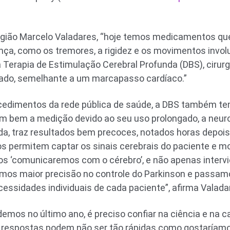
rgião Marcelo Valadares, “hoje temos medicamentos que
nça, como os tremores, a rigidez e os movimentos involu
 Terapia de Estimulação Cerebral Profunda (DBS), cirurg
tado, semelhante a um marcapasso cardíaco.”
rocedimentos da rede pública de saúde, a DBS também te
m bem a medição devido ao seu uso prolongado, a neur
, traz resultados bem precoces, notados horas depois da
s permitem captar os sinais cerebrais do paciente e m
s ‘comunicaremos com o cérebro’, e não apenas intervi
amos maior precisão no controle do Parkinson e passam
cessidades individuais de cada paciente”, afirma Valada
emos no último ano, é preciso confiar na ciência e na
As respostas podem não ser tão rápidas como gostaría