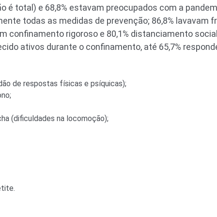
ão é total) e 68,8% estavam preocupados com a pandemi
nte todas as medidas de prevenção; 86,8% lavavam f
 confinamento rigoroso e 80,1% distanciamento social
ido ativos durante o confinamento, até 65,7% respond
dão de respostas físicas e psíquicas);
ono;
cha (dificuldades na locomoção);
tite.