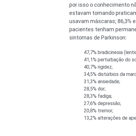
por isso o conhecimento n
estavam tomando praticame
usavam máscaras; 86,3% em
pacientes tenham permanec
sintomas de Parkinson:
47,7% bradicinesia (lenti
41,1% perturbação do s
40,7% rigidez;
34,5% distúrbios da mar
31,3% ansiedade;
28,5% dor;
28,3% fadiga;
27,6% depressão;
20,8% tremor;
13,2% alterações de ape