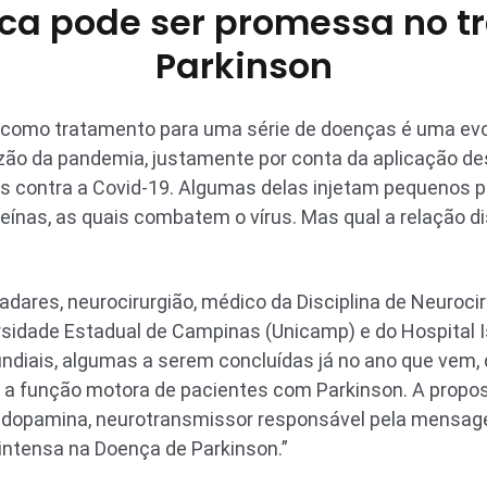
ica pode ser promessa no t
Parkinson
o como tratamento para uma série de doenças é uma ev
ão da pandemia, justamente por conta da aplicação des
s contra a Covid-19. Algumas delas injetam pequenos 
eínas, as quais combatem o vírus. Mas qual a relação 
dares, neurocirurgião, médico da Disciplina de Neuroci
sidade Estadual de Campinas (Unicamp) e do Hospital Isr
diais, algumas a serem concluídas já no ano que vem, 
r a função motora de pacientes com Parkinson. A propo
e dopamina, neurotransmissor responsável pela mensag
intensa na Doença de Parkinson.”