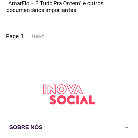
“AmarElo – É Tudo Pra Ontem” e outros
documentários importantes
Paginação
1
Next
Page
de
posts
SOBRE NÓS