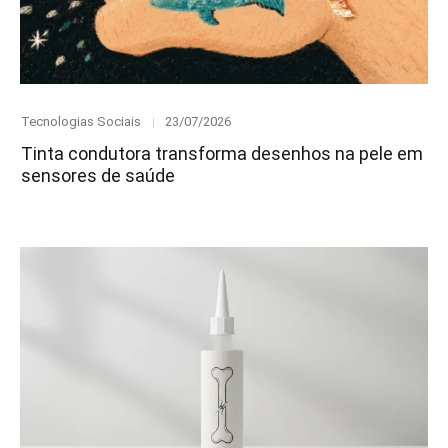
Category
Posted
Tecnologias Sociais
23/07/2026
on
Tinta condutora transforma desenhos na pele em
sensores de saúde