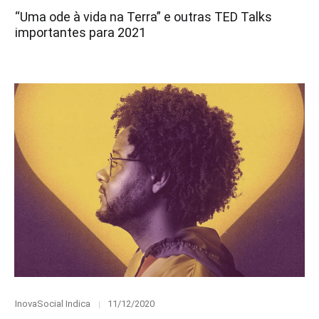
on
“Uma ode à vida na Terra” e outras TED Talks
importantes para 2021
Category
Posted
InovaSocial Indica
11/12/2020
on