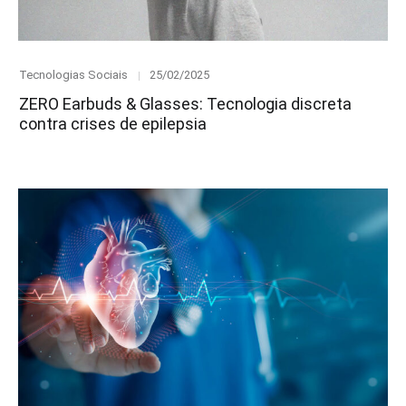
Category
Posted
Tecnologias Sociais
25/02/2025
on
ZERO Earbuds & Glasses: Tecnologia discreta
contra crises de epilepsia