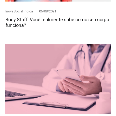
Category
Posted
InovaSocial Indica
06/08/2021
on
Body Stuff: Você realmente sabe como seu corpo
funciona?