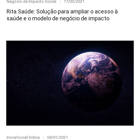
Category
Posted
Negócio de Impacto Social
17/03/2021
on
Rita Saúde: Solução para ampliar o acesso à
saúde e o modelo de negócio de impacto
Category
Posted
InovaSocial Indica
04/01/2021