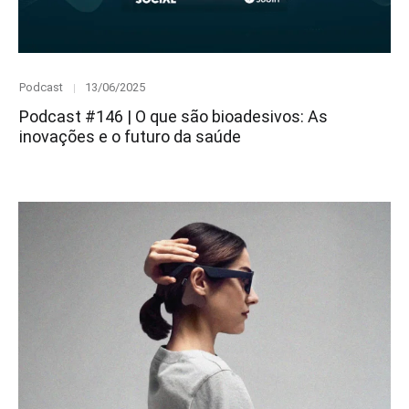
Category
Posted
Podcast
13/06/2025
on
Podcast #146 | O que são bioadesivos: As
inovações e o futuro da saúde