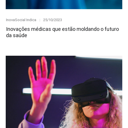
Category
Posted
InovaSocial Indica
25/10/2023
on
Inovações médicas que estão moldando o futuro
da saúde