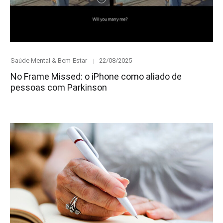
Category
Posted
Saúde Mental & Bem-Estar
22/08/2025
on
No Frame Missed: o iPhone como aliado de
pessoas com Parkinson