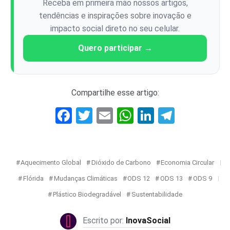
Receba em primeira mão nossos artigos,
tendências e inspirações sobre inovação e
impacto social direto no seu celular.
Quero participar →
Compartilhe esse artigo:
Facebook
Twitter
Email
WhatsApp
LinkedIn
Telegr
Aquecimento Global
Dióxido de Carbono
Economia Circular
Flórida
Mudanças Climáticas
ODS 12
ODS 13
ODS 9
Plástico Biodegradável
Sustentabilidade
InovaSocial