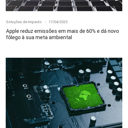
Category
Posted
Soluções de Impacto
17/04/2025
on
Apple reduz emissões em mais de 60% e dá novo
fôlego à sua meta ambiental