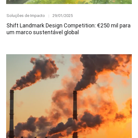
Category
Posted
Soluções de Impacto
29/01/2025
on
Shift Landmark Design Competition: €250 mil para
um marco sustentável global