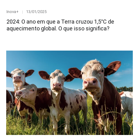
Category
Posted
Inova+
13/01/2025
on
2024: O ano em que a Terra cruzou 1,5°C de
aquecimento global. O que isso significa?