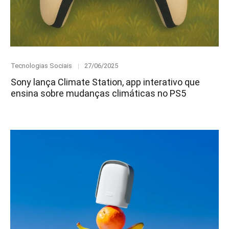
Category
Posted
Tecnologias Sociais
27/06/2025
on
Sony lança Climate Station, app interativo que
ensina sobre mudanças climáticas no PS5