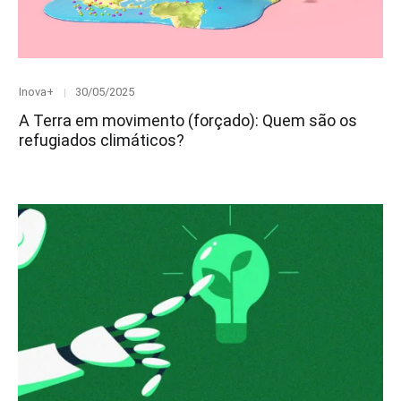
Category
Posted
Inova+
30/05/2025
on
A Terra em movimento (forçado): Quem são os
refugiados climáticos?