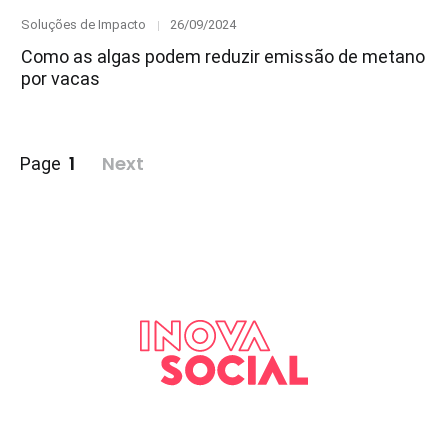
Category
Posted
Soluções de Impacto
26/09/2024
on
Como as algas podem reduzir emissão de metano
por vacas
Paginação
1
Next
Page
de
posts