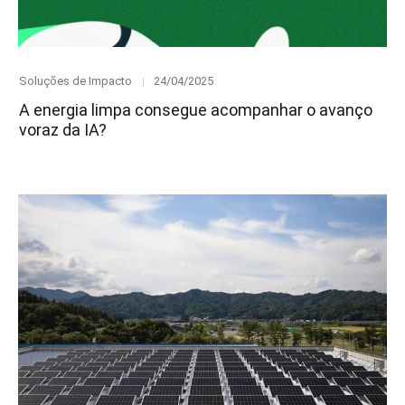
Category
Posted
Soluções de Impacto
24/04/2025
on
A energia limpa consegue acompanhar o avanço
voraz da IA?