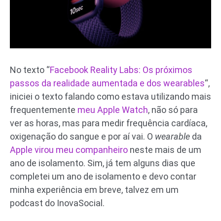
No texto “
Facebook Reality Labs: Os próximos
passos da realidade aumentada e dos wearables
“,
iniciei o texto falando como estava utilizando mais
frequentemente
meu Apple Watch
, não só para
ver as horas, mas para medir frequência cardíaca,
oxigenação do sangue e por aí vai. O
wearable
da
Apple virou meu companheiro
neste mais de um
ano de isolamento. Sim, já tem alguns dias que
completei um ano de isolamento e devo contar
minha experiência em breve, talvez em um
podcast do InovaSocial.