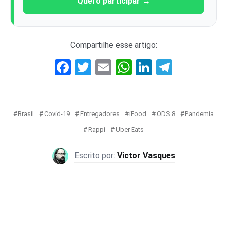
Quero participar →
Compartilhe esse artigo:
Facebook
Twitter
Email
WhatsApp
LinkedIn
Telegr
Brasil
Covid-19
Entregadores
iFood
ODS 8
Pandemia
Rappi
Uber Eats
Victor Vasques