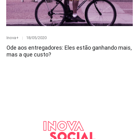
Category
Posted
Inova+
18/05/2020
on
Ode aos entregadores: Eles estão ganhando mais,
mas a que custo?