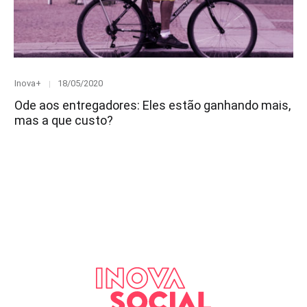
Category
Posted
Inova+
18/05/2020
on
Ode aos entregadores: Eles estão ganhando mais,
mas a que custo?