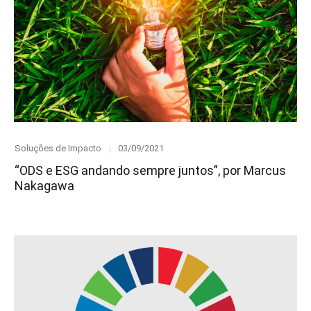
Category
Posted
Soluções de Impacto
03/09/2021
on
“ODS e ESG andando sempre juntos”, por Marcus
Nakagawa