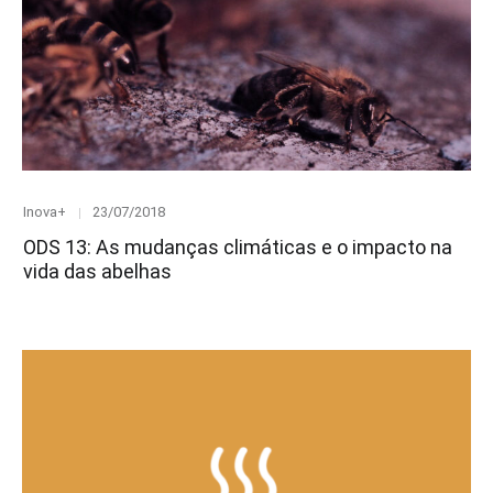
Category
Posted
Inova+
23/07/2018
on
ODS 13: As mudanças climáticas e o impacto na
vida das abelhas