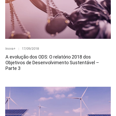
Category
Posted
Inova+
17/09/2018
on
A evolução dos ODS: O relatório 2018 dos
Objetivos de Desenvolvimento Sustentável –
Parte 3