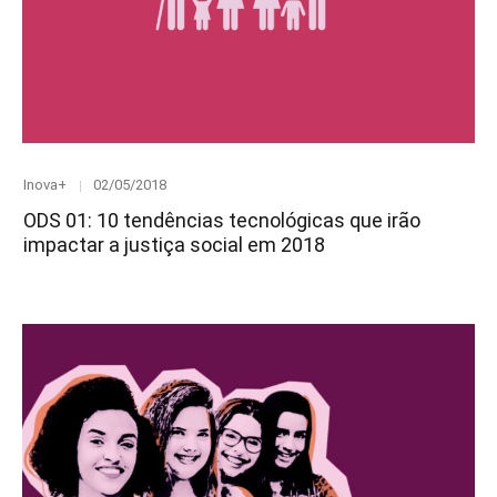
Category
Posted
Inova+
02/05/2018
on
ODS 01: 10 tendências tecnológicas que irão
impactar a justiça social em 2018