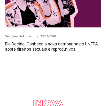
Category
Posted
Soluções de Impacto
30/04/2018
on
Ela Decide: Conheça a nova campanha do UNFPA
sobre direitos sexuais e reprodutivos