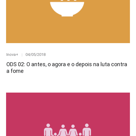
Category
Posted
Inova+
04/05/2018
on
ODS 02: O antes, o agora e o depois na luta contra
a fome