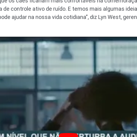
 que os cães ficariam mais confortáveis na comemoraç
a de controle ativo de ruído. E temos mais algumas id
de ajudar na nossa vida cotidiana”, diz Lyn West, ger