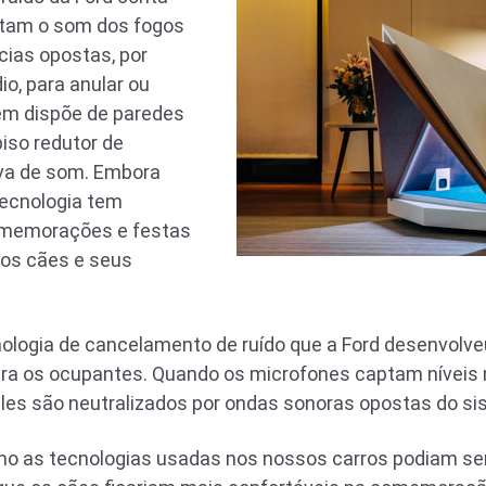
tam o som dos fogos
ncias opostas, por
o, para anular ou
bém dispõe de paredes
iso redutor de
ova de som. Embora
tecnologia tem
comemorações e festas
 os cães e seus
cnologia de cancelamento de ruído que a Ford desenvolve
ara os ocupantes. Quando os microfones captam níveis m
les são neutralizados por ondas sonoras opostas do si
 as tecnologias usadas nos nossos carros podiam ser