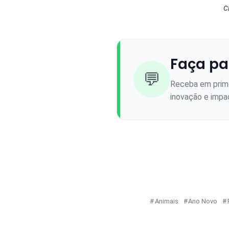
c
Faça pa
💬
Receba em prime
inovação e impac
Animais
Ano Novo