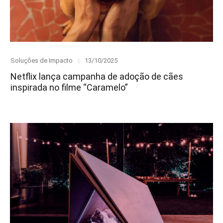
Category
Posted
Soluções de Impacto
13/10/2025
on
Netflix lança campanha de adoção de cães
inspirada no filme “Caramelo”