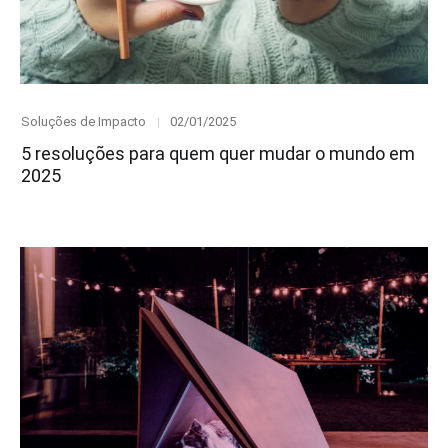
Category
Posted
Soluções de Impacto
02/01/2025
on
5 resoluções para quem quer mudar o mundo em
2025