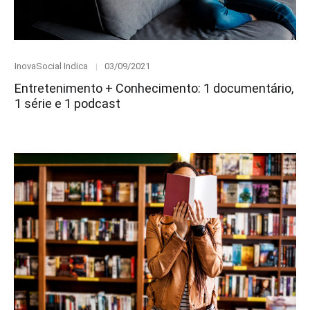
Category
Posted
InovaSocial Indica
03/09/2021
on
Entretenimento + Conhecimento: 1 documentário,
1 série e 1 podcast