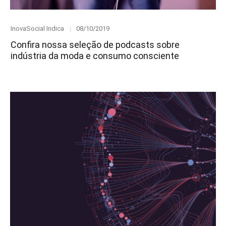
Category
Posted
InovaSocial Indica
08/10/2019
on
Confira nossa seleção de podcasts sobre
indústria da moda e consumo consciente