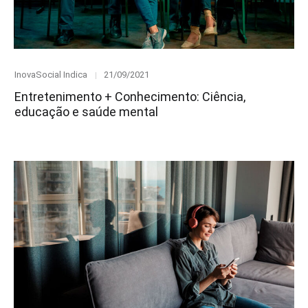
Category
Posted
InovaSocial Indica
21/09/2021
on
Entretenimento + Conhecimento: Ciência,
educação e saúde mental