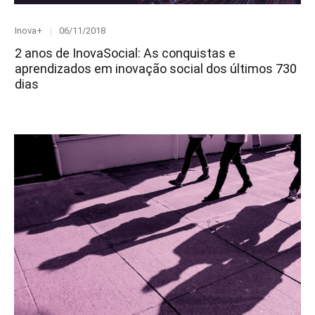
Category
Posted
Inova+
06/11/2018
on
2 anos de InovaSocial: As conquistas e
aprendizados em inovação social dos últimos 730
dias