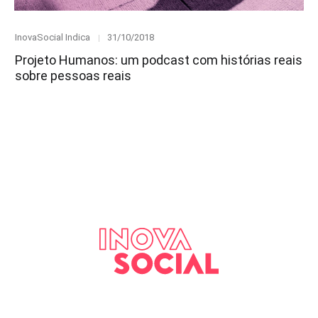
Category
Posted
InovaSocial Indica
31/10/2018
on
Projeto Humanos: um podcast com histórias reais
sobre pessoas reais