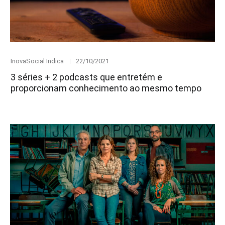
Category
Posted
InovaSocial Indica
22/10/2021
on
3 séries + 2 podcasts que entretém e
proporcionam conhecimento ao mesmo tempo