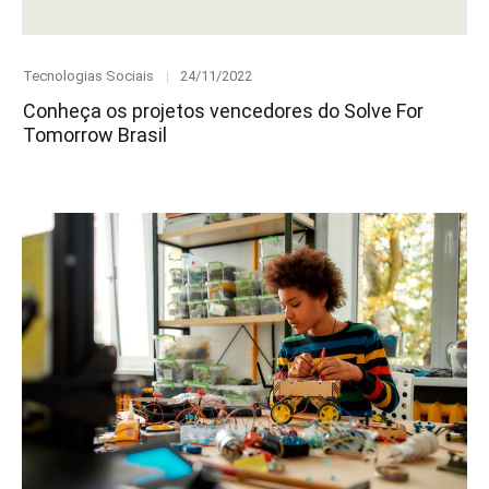
Category
Posted
Tecnologias Sociais
24/11/2022
on
Conheça os projetos vencedores do Solve For
Tomorrow Brasil