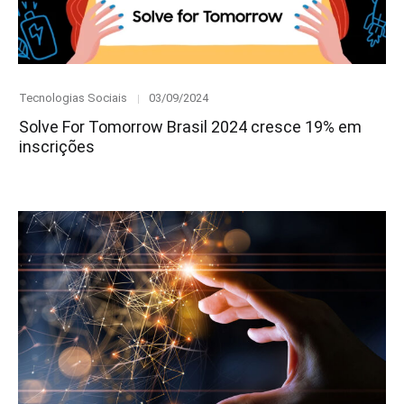
Category
Posted
Tecnologias Sociais
03/09/2024
on
Solve For Tomorrow Brasil 2024 cresce 19% em
inscrições