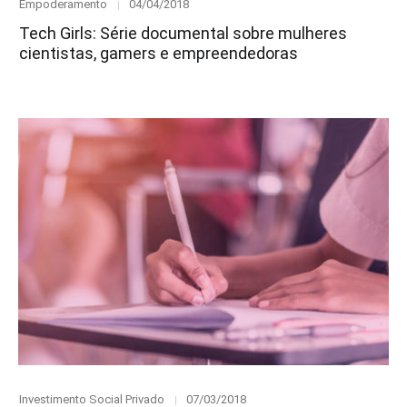
Category
Posted
Empoderamento
04/04/2018
on
Tech Girls: Série documental sobre mulheres
cientistas, gamers e empreendedoras
Category
Posted
Investimento Social Privado
07/03/2018