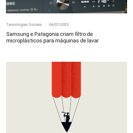
Category
Posted
Tecnologias Sociais
04/07/2023
on
Samsung e Patagonia criam filtro de
microplásticos para máquinas de lavar