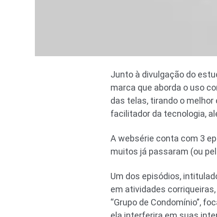
Junto à divulgação do est
marca que aborda o uso con
das telas, tirando o melhor
facilitador da tecnologia, 
A websérie conta com 3 epi
muitos já passaram (ou pe
Um dos episódios, intitulad
em atividades corriqueiras,
“Grupo de Condomínio”, foc
ela interferira em suas int