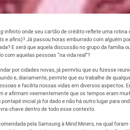
ng
infinito onde seu cartão de crédito reflete uma rotina
 Eats e afins)? Já passou horas emburrado com alguém
da? E será que aquela discussão no grupo da família ou
o com aquelas pessoas “na vida real”?
andar por cidades novas, já permitiu que eu fizesse reu
undo e, diariamente, permite que eu trabalhe de qualqu
pessoas e facilita nossas vidas em diversos aspectos. E
zam e afirmam veementemente que os tempos eram muit
pontapé inicial já foi dado e não há outro lugar para ond
alavra-chave dentro de todo esse contexto.
omendada pela Samsung à Mind Miners, na qual foram