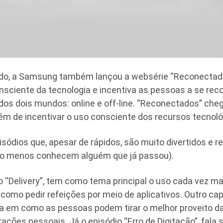
udo, a Samsung também lançou a websérie “Reconectados
sciente da tecnologia e incentiva as pessoas a se rec
 dos dois mundos: online e off-line. “Reconectados” cheg
além de incentivar o uso consciente dos recursos tecnol
sódios que, apesar de rápidos, são muito divertidos e 
lo menos conhecem alguém que já passou).
o “Delivery”, tem como tema principal o uso cada vez m
 como pedir refeições por meio de aplicativos. Outro ca
a em como as pessoas podem tirar o melhor proveito da
erações pessoais. Já o episódio “Erro de Digitação”, fal