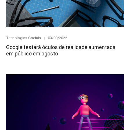
Category
Posted
Tecnologias Sociais
03/08/2022
on
Google testará óculos de realidade aumentada
em público em agosto