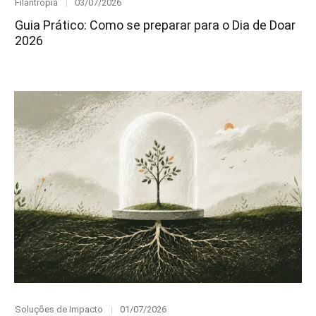
Category
Posted
Filantropia
03/07/2026
on
Guia Prático: Como se preparar para o Dia de Doar
2026
Category
Posted
Soluções de Impacto
01/07/2026