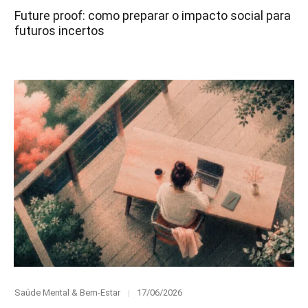
on
Future proof: como preparar o impacto social para
futuros incertos
Category
Posted
Saúde Mental & Bem-Estar
17/06/2026
on