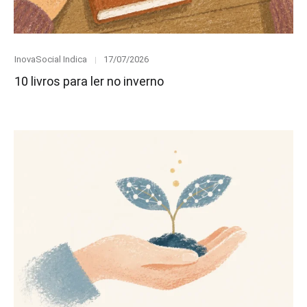
Category
Posted
InovaSocial Indica
17/07/2026
on
10 livros para ler no inverno