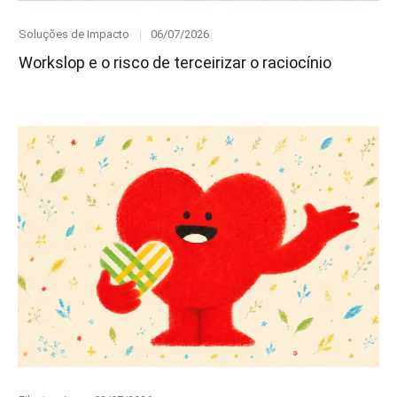
Category
Posted
Soluções de Impacto
06/07/2026
on
Workslop e o risco de terceirizar o raciocínio