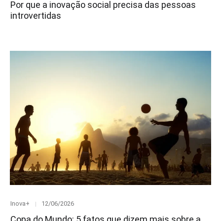
Por que a inovação social precisa das pessoas
introvertidas
Category
Posted
Inova+
12/06/2026
on
Copa do Mundo: 5 fatos que dizem mais sobre a