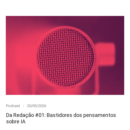
Category
Posted
Podcast
20/05/2026
on
Da Redação #01: Bastidores dos pensamentos
sobre IA