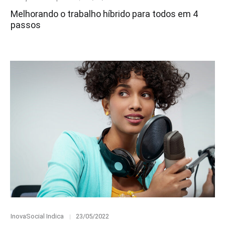
on
Melhorando o trabalho híbrido para todos em 4
passos
Category
Posted
InovaSocial Indica
23/05/2022