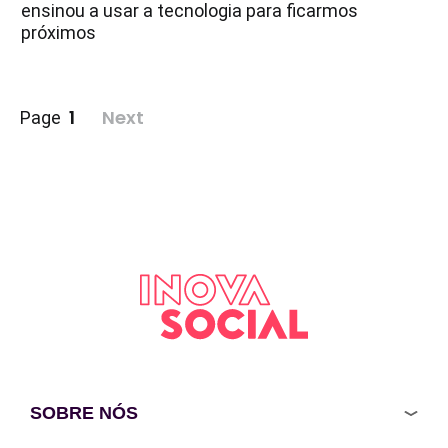
ensinou a usar a tecnologia para ficarmos
próximos
Paginação
1
Next
Page
de
posts
SOBRE NÓS