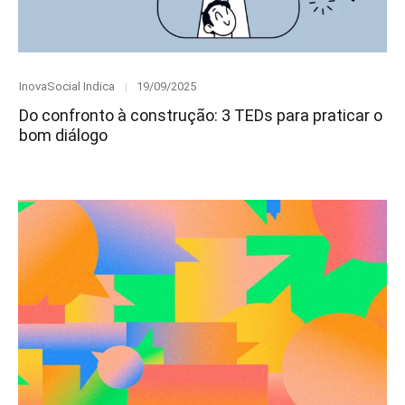
Category
Posted
InovaSocial Indica
19/09/2025
on
Do confronto à construção: 3 TEDs para praticar o
bom diálogo