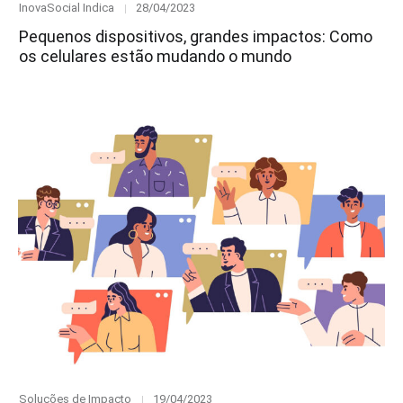
Category
Posted
InovaSocial Indica
28/04/2023
on
Pequenos dispositivos, grandes impactos: Como
os celulares estão mudando o mundo
Category
Posted
Soluções de Impacto
19/04/2023