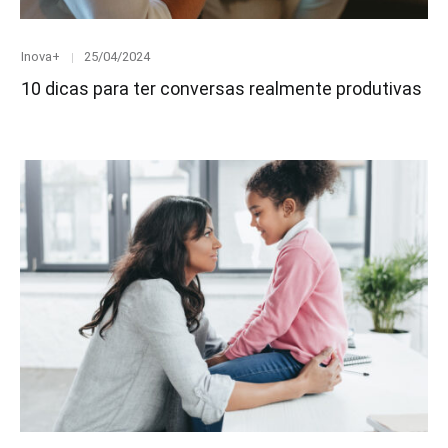
Category
Posted
Inova+
25/04/2024
on
10 dicas para ter conversas realmente produtivas