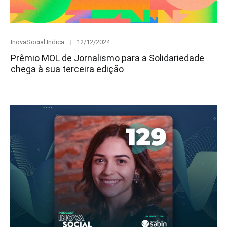
Category
Posted
InovaSocial Indica
12/12/2024
on
Prêmio MOL de Jornalismo para a Solidariedade
chega à sua terceira edição