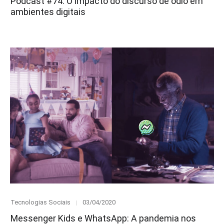
Podcast #74: O impacto do discurso de ódio em
ambientes digitais
Category
Posted
Tecnologias Sociais
03/04/2020
on
Messenger Kids e WhatsApp: A pandemia nos