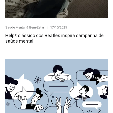
Category
Posted
Saúde Mental & Bem-Estar
17/10/2025
on
Help!: clássico dos Beatles inspira campanha de
saúde mental