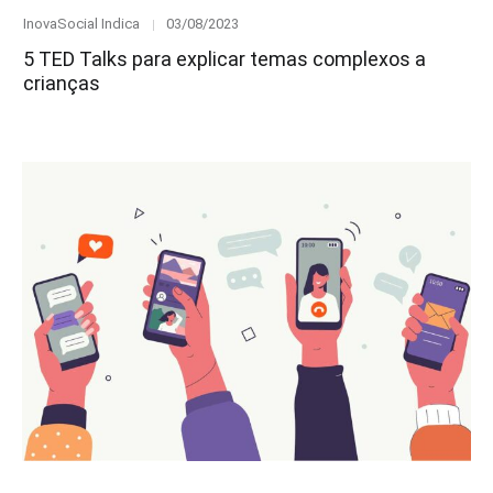
Category
Posted
InovaSocial Indica
03/08/2023
on
5 TED Talks para explicar temas complexos a
crianças