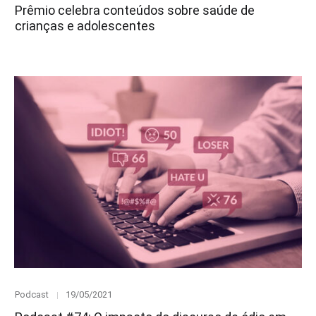
on
Prêmio celebra conteúdos sobre saúde de
crianças e adolescentes
Category
Posted
Podcast
19/05/2021
on