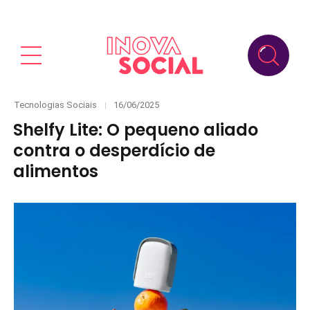
Categories
Posted
Tecnologias Sociais
16/06/2025
on
Shelfy Lite: O pequeno aliado
contra o desperdício de
alimentos