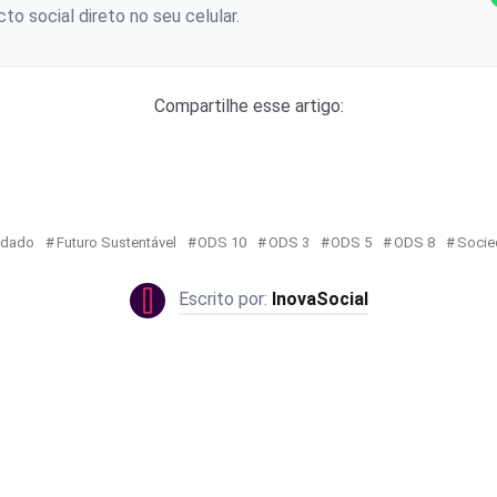
to social direto no seu celular.
Compartilhe esse artigo:
idado
Futuro Sustentável
ODS 10
ODS 3
ODS 5
ODS 8
Socie
InovaSocial