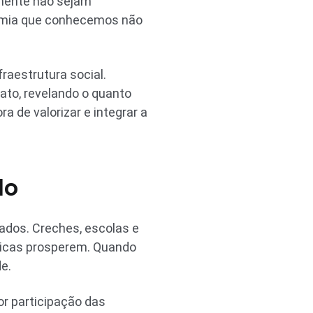
emente não sejam
nomia que conhecemos não
raestrutura social.
ato, revelando o quanto
 de valorizar e integrar a
do
ados. Creches, escolas e
micas prosperem. Quando
e.
or participação das