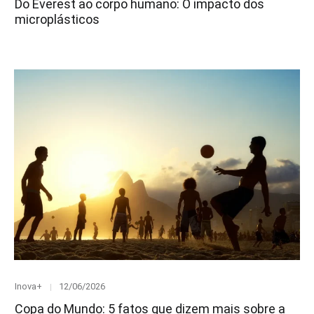
Do Everest ao corpo humano: O impacto dos
microplásticos
Category
Posted
Inova+
12/06/2026
on
Copa do Mundo: 5 fatos que dizem mais sobre a