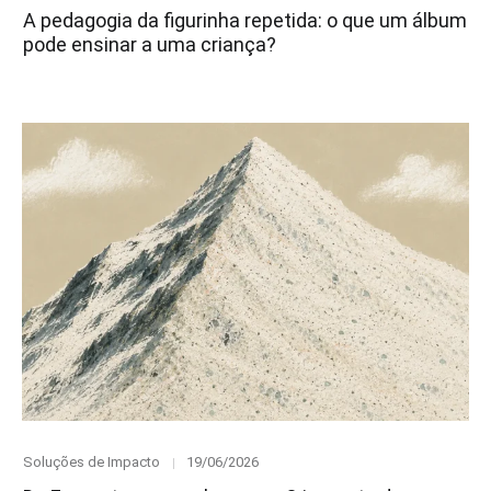
on
A pedagogia da figurinha repetida: o que um álbum
pode ensinar a uma criança?
Category
Posted
Soluções de Impacto
19/06/2026
on