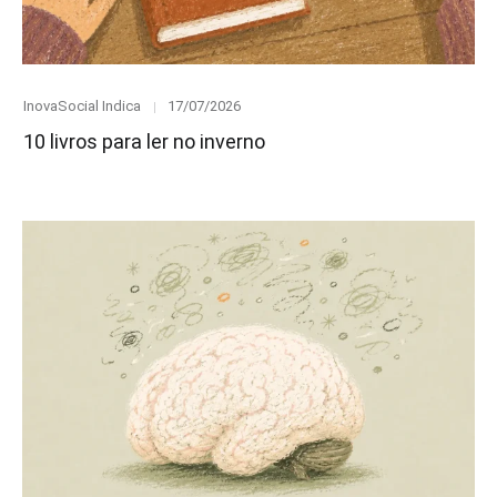
Category
Posted
InovaSocial Indica
17/07/2026
on
10 livros para ler no inverno