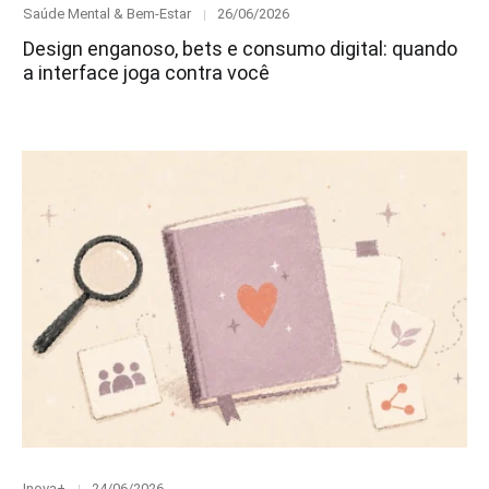
Category
Posted
Saúde Mental & Bem-Estar
26/06/2026
on
Design enganoso, bets e consumo digital: quando
a interface joga contra você
Category
Posted
Inova+
24/06/2026