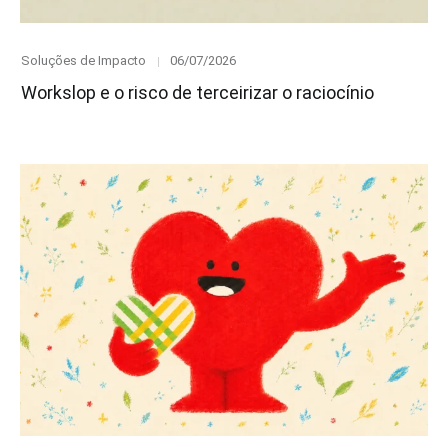
Category
Posted
Soluções de Impacto
06/07/2026
on
Workslop e o risco de terceirizar o raciocínio