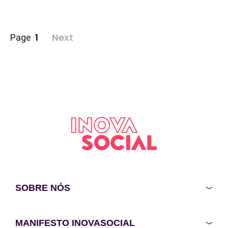
Paginação
1
Next
Page
de
posts
SOBRE NÓS
MANIFESTO INOVASOCIAL