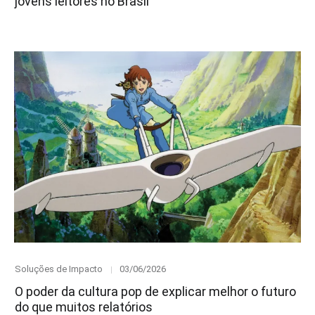
jovens leitores no Brasil
Category
Posted
Soluções de Impacto
03/06/2026
on
O poder da cultura pop de explicar melhor o futuro
do que muitos relatórios