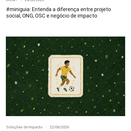
on
#miniguia: Entenda a diferença entre projeto
social, ONG, OSC e negócio de impacto
Category
Posted
Soluções de Impacto
22/06/2026