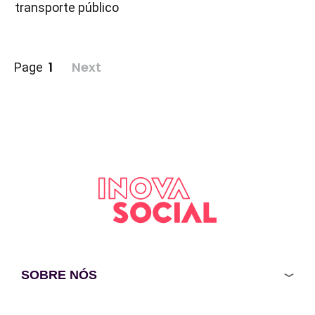
transporte público
Paginação
1
Next
Page
de
posts
SOBRE NÓS