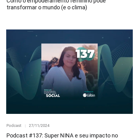
Como o empoderamento feminino pode
transformar o mundo (e o clima)
Category
Posted
Podcast
27/11/2024
on
Podcast #137: Super NINA e seu impacto no