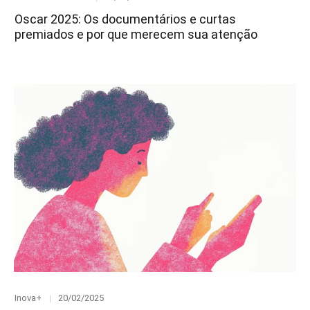
on
Oscar 2025: Os documentários e curtas
premiados e por que merecem sua atenção
Category
Posted
Inova+
20/02/2025