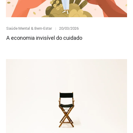
Category
Posted
Saúde Mental & Bem-Estar
20/03/2026
on
A economia invisível do cuidado