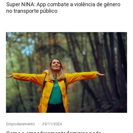
on
Super NINA: App combate a violência de gênero
no transporte público
Category
Posted
Empoderamento
29/11/2024
on