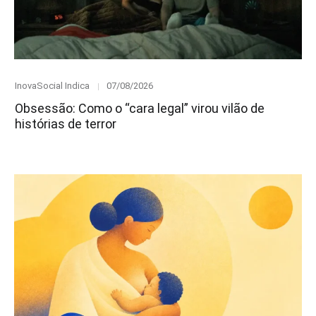
Category
Posted
InovaSocial Indica
07/08/2026
on
Obsessão: Como o “cara legal” virou vilão de
histórias de terror