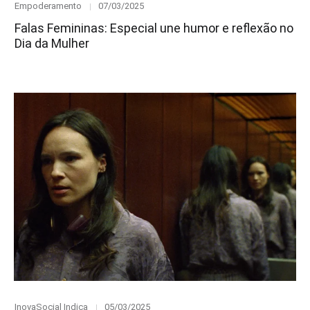
Category
Posted
Empoderamento
07/03/2025
on
Falas Femininas: Especial une humor e reflexão no
Dia da Mulher
Category
Posted
InovaSocial Indica
05/03/2025