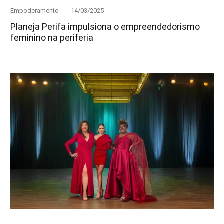
Category
Posted
Empoderamento
14/03/2025
on
Planeja Perifa impulsiona o empreendedorismo
feminino na periferia